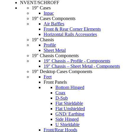
NVENT/SCHROFF
19" Cases
Inpac
19" Cases Components
Air Baffles
Front & Rear Corner Elements
Horizontal Rails Accessories
19" Chassis
Profile
Sheet Metal
19" Chassis Components
19" Chassis – Profile - Components
19" Chassis – Sheet Metal - Components
19" Desktop Cases Components
Feet
Front Panels
Bottom Hinged
Coax
D-Sub
Flat Shieldable
Flat Unshielded
GND/ Earthing
Side Hinged
U Shieldable
Front/Rear Hoods