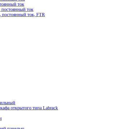
стоянный ток
, постоянный ток
, постоянный ток, FTR
бильный
кафа открытого типа Labrack
и
дней панелью