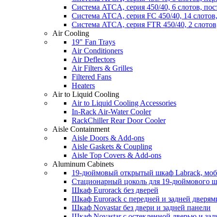
Система ATCA, серия 450/40, 6 слотов, по
Система ATCA, серия FC 450/40, 14 слотов
Система ATCA, серия FTR 450/40, 2 слотов
Air Cooling
19" Fan Trays
Air Conditioners
Air Deflectors
Air Filters & Grilles
Filtered Fans
Heaters
Air to Liquid Cooling
Air to Liquid Cooling Accessories
In-Rack Air-Water Cooler
RackChiller Rear Door Cooler
Aisle Containment
Aisle Doors & Add-ons
Aisle Gaskets & Coupling
Aisle Top Covers & Add-ons
Aluminum Cabinets
19-дюймовый открытый шкаф Labrack, мо
Стационарный цоколь для 19-дюймового ш
Шкаф Eurorack без дверей
Шкаф Eurorack с передней и задней дверям
Шкаф Novastar без двери и задней панели
Шкаф Novastar с остекленной дверью и за