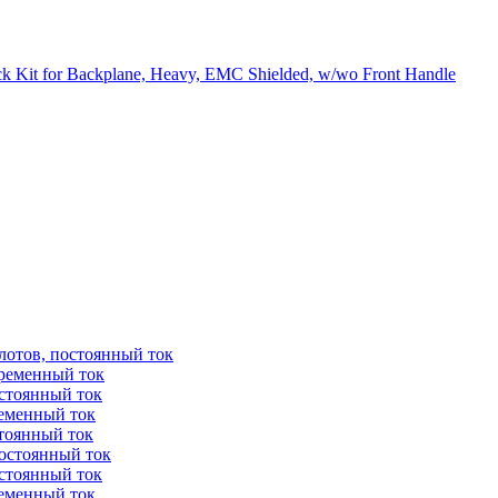
 Kit for Backplane, Heavy, EMC Shielded, w/wo Front Handle
лотов, постоянный ток
еременный ток
остоянный ток
ременный ток
стоянный ток
постоянный ток
остоянный ток
ременный ток