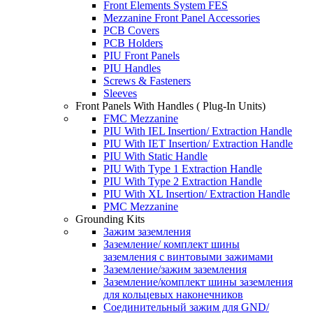
Front Elements System FES
Mezzanine Front Panel Accessories
PCB Covers
PCB Holders
PIU Front Panels
PIU Handles
Screws & Fasteners
Sleeves
Front Panels With Handles ( Plug-In Units)
FMC Mezzanine
PIU With IEL Insertion/ Extraction Handle
PIU With IET Insertion/ Extraction Handle
PIU With Static Handle
PIU With Type 1 Extraction Handle
PIU With Type 2 Extraction Handle
PIU With XL Insertion/ Extraction Handle
PMC Mezzanine
Grounding Kits
Зажим заземления
Заземление/ комплект шины
заземления с винтовыми зажимами
Заземление/зажим заземления
Заземление/комплект шины заземления
для кольцевых наконечников
Соединительный зажим для GND/