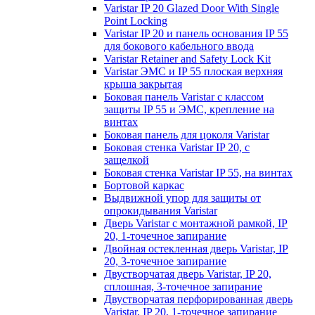
Varistar IP 20 Glazed Door With Single
Point Locking
Varistar IP 20 и панель основания IP 55
для бокового кабельного ввода
Varistar Retainer and Safety Lock Kit
Varistar ЭМС и IP 55 плоская верхняя
крыша закрытая
Боковая панель Varistar с классом
защиты IP 55 и ЭМС, крепление на
винтах
Боковая панель для цоколя Varistar
Боковая стенка Varistar IP 20, с
защелкой
Боковая стенка Varistar IP 55, на винтах
Бортовой каркас
Выдвижной упор для защиты от
опрокидывания Varistar
Дверь Varistar с монтажной рамкой, IP
20, 1-точечное запирание
Двойная остекленная дверь Varistar, IP
20, 3-точечное запирание
Двустворчатая дверь Varistar, IP 20,
сплошная, 3-точечное запирание
Двустворчатая перфорированная дверь
Varistar, IP 20, 1-точечное запирание