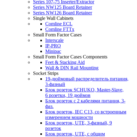
Series 107-75 Inserter/Extractor
Series NW125 Board Retainer
Series NW126 Board Retainer
Single Wall Cabinets
Comline ECL
Comline FTTx
Small Form Factor Cases
Interscale
IP-PRO
Minipac
Small Form Factor Cases Components
Feet & Stacking Aid
Wall & DIN Rail Mounting
Socket Strips
19-дюймовый распределитель питания,
3-фазный
Блок розеток SCHUKO, Master-Slave,
6 розетки, 19 дюймов
Блок розеток с 2 кабелями питания, 3-
фаз.
Блок розеток, IEC C13, со встроенным
измерением мощности
Блок розеток, UTE, 3-фазный, 9
розеток
Блок розеток, UTE, с общим