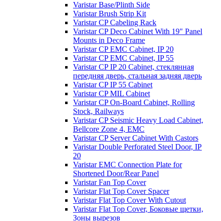
Varistar Base/Plinth Side
Varistar Brush Strip Kit
Varistar CP Cabeling Rack
Varistar CP Deco Cabinet With 19" Panel
Mounts in Deco Frame
Varistar CP EMC Cabinet, IP 20
Varistar CP EMC Cabinet, IP 55
Varistar CP IP 20 Cabinet, стеклянная
передняя дверь, стальная задняя дверь
Varistar CP IP 55 Cabinet
Varistar CP MIL Cabinet
Varistar CP On-Board Cabinet, Rolling
Stock, Railways
Varistar CP Seismic Heavy Load Cabinet,
Bellcore Zone 4, EMC
Varistar CP Server Cabinet With Castors
Varistar Double Perforated Steel Door, IP
20
Varistar EMC Connection Plate for
Shortened Door/Rear Panel
Varistar Fan Top Cover
Varistar Flat Top Cover Spacer
Varistar Flat Top Cover With Cutout
Varistar Flat Top Cover, Боковые щетки,
Зоны вырезов