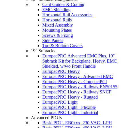
Card Guides & Coding
EMC Shielding
Horizontal Rail Accessories
Horizontal Rails
Mixed Assembly
Mounting Plates
Screws & Fixing
Side Panels
Top & Bottom Covers
19" Subracks
EuropacPRO Advanced EMC Plus, 19"
Subrack Kit for Backplane, Heavy, EMC
Shielded, w/wo Front Handle
EuropacPRO Heavy
EuropacPRO Heavy - Advanced EMC
EuropacPRO Heavy - CompactPCI
EuropacPRO Heavy - Railway EN50155
EuropacPRO Heavy - Railway SNCF
EuropacPRO Heavy - Rugged
EuropacPRO Light
EuropacPRO Light - Flexible
EuropacPRO Light - Industrial
Advanced PDUs
Basic PDU, EB0xxx, 230 VAC, 1-PH
Basic PDU, EB0xxx, 400 VAC, 3-PH