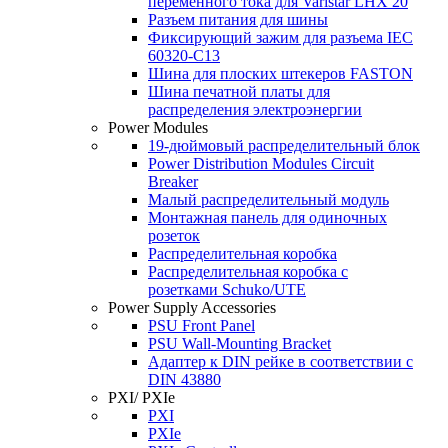
переменного тока для Varistar LHX 20
Разъем питания для шины
Фиксирующий зажим для разъема IEC
60320‐C13
Шина для плоских штекеров FASTON
Шина печатной платы для
распределения электроэнергии
Power Modules
19-дюймовый распределительный блок
Power Distribution Modules Circuit
Breaker
Малый распределительный модуль
Монтажная панель для одиночных
розеток
Распределительная коробка
Распределительная коробка с
розетками Schuko/UTE
Power Supply Accessories
PSU Front Panel
PSU Wall-Mounting Bracket
Адаптер к DIN рейке в соответствии с
DIN 43880
PXI/ PXIe
PXI
PXIe