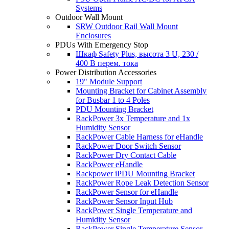
Systems
Outdoor Wall Mount
SRW Outdoor Rail Wall Mount
Enclosures
PDUs With Emergency Stop
Шкаф Safety Plus, высота 3 U, 230 /
400 В перем. тока
Power Distribution Accessories
19" Module Support
Mounting Bracket for Cabinet Assembly
for Busbar 1 to 4 Poles
PDU Mounting Bracket
RackPower 3x Temperature and 1x
Humidity Sensor
RackPower Cable Harness for eHandle
RackPower Door Switch Sensor
RackPower Dry Contact Cable
RackPower eHandle
Rackpower iPDU Mounting Bracket
RackPower Rope Leak Detection Sensor
RackPower Sensor for eHandle
RackPower Sensor Input Hub
RackPower Single Temperature and
Humidity Sensor
RackPower Single Temperature Sensor