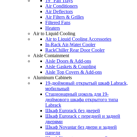
19" Fan Trays
Air Conditioners
Air Deflectors
Air Filters & Grilles
Filtered Fans
Heaters
Air to Liquid Cooling
Air to Liquid Cooling Accessories
In-Rack Air-Water Cooler
RackChiller Rear Door Cooler
Aisle Containment
Aisle Doors & Add-ons
Aisle Gaskets & Coupling
Aisle Top Covers & Add-ons
Aluminum Cabinets
19-дюймовый открытый шкаф Labrack,
мобильный
Стационарный цоколь для 19-
дюймового шкафа открытого типа
Labrack
Шкаф Eurorack без дверей
Шкаф Eurorack с передней и задней
дверями
Шкаф Novastar без двери и задней
панели