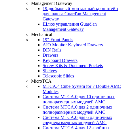
Management Gateway
19-дюймовый монтажный кронштейн
для шлюза Guard'an Management
Gateway
Шлюз управления Guard'an
Management Gateway
Mechanical
19" Front Panels
AIO Monitor Keyboard Drawers
DIN Rails
Drawers
Keyboard Drawers
Screw Kits & Document Pockets
Shelves
Telescopic Slides
MicroTCA
MTCA.4 Cube System for 7 Double AMC
Modules
Система MTCA.0 для 10 одиночных
полноразмерных модулей AMC
Система MTCA.0 для 2 одиночных
полноразмерных модулей AMC
Система MTCA.0 для 6 одиночных
среднеразмерных модулей AMC
Система MTCA.4 для 12 двойных