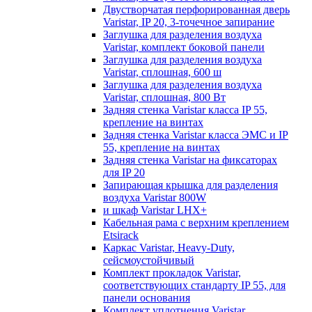
Двустворчатая перфорированная дверь
Varistar, IP 20, 3-точечное запирание
Заглушка для разделения воздуха
Varistar, комплект боковой панели
Заглушка для разделения воздуха
Varistar, сплошная, 600 ш
Заглушка для разделения воздуха
Varistar, сплошная, 800 Вт
Задняя стенка Varistar класса IP 55,
крепление на винтах
Задняя стенка Varistar класса ЭМС и IP
55, крепление на винтах
Задняя стенка Varistar на фиксаторах
для IP 20
Запирающая крышка для разделения
воздуха Varistar 800W
и шкаф Varistar LHX+
Кабельная рама с верхним креплением
Etsirack
Каркас Varistar, Heavy-Duty,
сейсмоустойчивый
Комплект прокладок Varistar,
соответствующих стандарту IP 55, для
панели основания
Комплект уплотнения Varistar