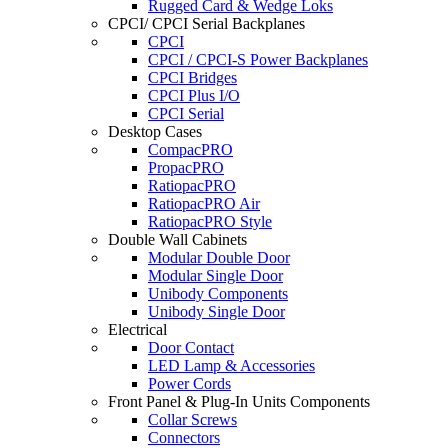
Rugged Card & Wedge Loks
CPCI/ CPCI Serial Backplanes
CPCI
CPCI / CPCI-S Power Backplanes
CPCI Bridges
CPCI Plus I/O
CPCI Serial
Desktop Cases
CompacPRO
PropacPRO
RatiopacPRO
RatiopacPRO Air
RatiopacPRO Style
Double Wall Cabinets
Modular Double Door
Modular Single Door
Unibody Components
Unibody Single Door
Electrical
Door Contact
LED Lamp & Accessories
Power Cords
Front Panel & Plug-In Units Components
Collar Screws
Connectors