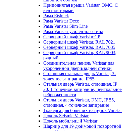
Приподнятая крыша Varistar, ЭМС, С
вентиляторами
Рама Etsirack
Рама Varistar Deco
Рама Varistar Slim-Line
Рама Varistar усиленного типа
Серверный шкаф Varistar CP
Серверный шкаф Varistar, RAL 7021
Серверный шкаф Varistar, RAL 7035
Серверный шкаф Varistar, RAL 9003,
рядный
Соединительная панель Varistar для
укороченной двери/задней стенки
Сплошная стальная дверь Varistar, 3-
точечное запирание, IP55
Стальная дверь Varistar, сплошная, IP
20, 1-точечное запирание, центральное
ребро жесткости
Стальная дверь Varistar, ЭМС, IP 55,
сплошная, 4-точечное запирание
Траверса для больших нагрузок Varistar
Цоколь Seismic Varistar
Цоколь мобильный Varistar
Шарнир для 19-дюймовой поворотной