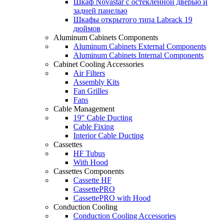
Шкаф Novastar с остекленной дверью и
задней панелью
Шкафы открытого типа Labrack 19
дюймов
Aluminum Cabinets Components
Aluminum Cabinets External Components
Aluminum Cabinets Internal Components
Cabinet Cooling Accessories
Air Filters
Assembly Kits
Fan Grilles
Fans
Cable Management
19" Cable Ducting
Cable Fixing
Interior Cable Ducting
Cassettes
HF Tubus
With Hood
Cassettes Components
Cassette HF
CassettePRO
CassettePRO with Hood
Conduction Cooling
Conduction Cooling Accessories