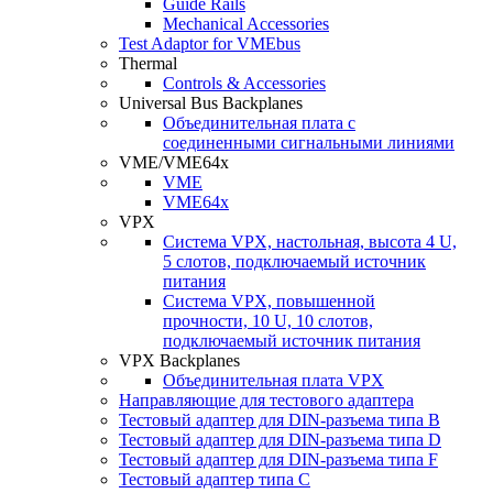
Guide Rails
Mechanical Accessories
Test Adaptor for VMEbus
Thermal
Controls & Accessories
Universal Bus Backplanes
Объединительная плата с
соединенными сигнальными линиями
VME/VME64x
VME
VME64x
VPX
Система VPX, настольная, высота 4 U,
5 слотов, подключаемый источник
питания
Система VPX, повышенной
прочности, 10 U, 10 слотов,
подключаемый источник питания
VPX Backplanes
Объединительная плата VPX
Направляющие для тестового адаптера
Тестовый адаптер для DIN-разъема типа B
Тестовый адаптер для DIN-разъема типа D
Тестовый адаптер для DIN-разъема типа F
Тестовый адаптер типа C