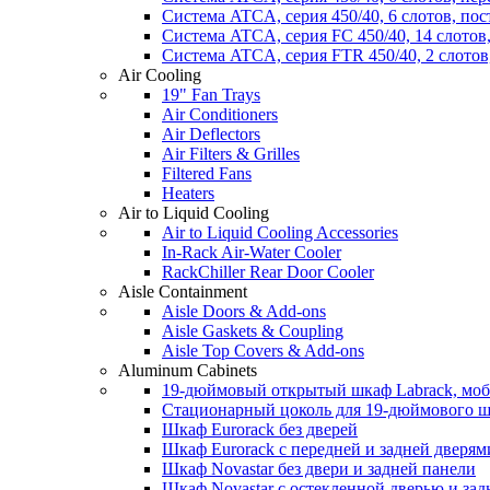
Система ATCA, серия 450/40, 6 слотов, по
Система ATCA, серия FC 450/40, 14 слотов
Система ATCA, серия FTR 450/40, 2 слотов
Air Cooling
19" Fan Trays
Air Conditioners
Air Deflectors
Air Filters & Grilles
Filtered Fans
Heaters
Air to Liquid Cooling
Air to Liquid Cooling Accessories
In-Rack Air-Water Cooler
RackChiller Rear Door Cooler
Aisle Containment
Aisle Doors & Add-ons
Aisle Gaskets & Coupling
Aisle Top Covers & Add-ons
Aluminum Cabinets
19-дюймовый открытый шкаф Labrack, мо
Стационарный цоколь для 19-дюймового ш
Шкаф Eurorack без дверей
Шкаф Eurorack с передней и задней дверям
Шкаф Novastar без двери и задней панели
Шкаф Novastar с остекленной дверью и за