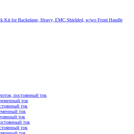
 Kit for Backplane, Heavy, EMC Shielded, w/wo Front Handle
лотов, постоянный ток
еременный ток
остоянный ток
ременный ток
стоянный ток
постоянный ток
остоянный ток
ременный ток