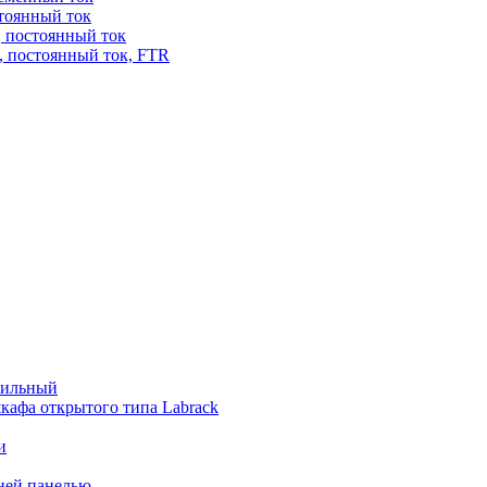
стоянный ток
, постоянный ток
, постоянный ток, FTR
бильный
кафа открытого типа Labrack
и
дней панелью