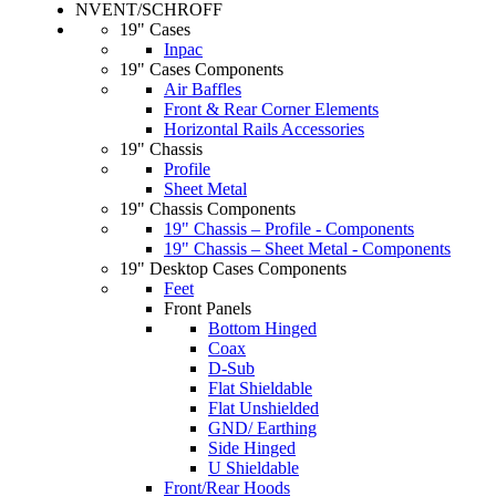
NVENT/SCHROFF
19" Cases
Inpac
19" Cases Components
Air Baffles
Front & Rear Corner Elements
Horizontal Rails Accessories
19" Chassis
Profile
Sheet Metal
19" Chassis Components
19" Chassis – Profile - Components
19" Chassis – Sheet Metal - Components
19" Desktop Cases Components
Feet
Front Panels
Bottom Hinged
Coax
D-Sub
Flat Shieldable
Flat Unshielded
GND/ Earthing
Side Hinged
U Shieldable
Front/Rear Hoods