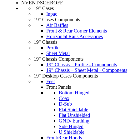
NVENT/SCHROFF
19" Cases
Inpac
19" Cases Components
Air Baffles
Front & Rear Corner Elements
Horizontal Rails Accessories
19" Chassis
Profile
Sheet Metal
19" Chassis Components
19" Chassis – Profile - Components
19" Chassis – Sheet Metal - Components
19" Desktop Cases Components
Feet
Front Panels
Bottom Hinged
Coax
D-Sub
Flat Shieldable
Flat Unshielded
GND/ Earthing
Side Hinged
U Shieldable
Front/Rear Hoods