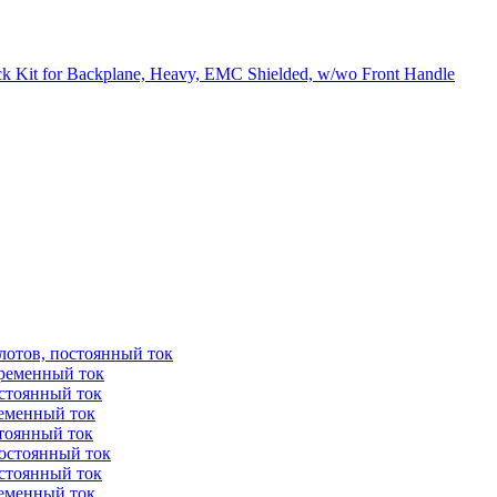
 Kit for Backplane, Heavy, EMC Shielded, w/wo Front Handle
лотов, постоянный ток
еременный ток
остоянный ток
ременный ток
стоянный ток
постоянный ток
остоянный ток
ременный ток