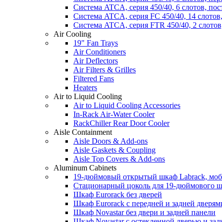
Система ATCA, серия 450/40, 6 слотов, по
Система ATCA, серия FC 450/40, 14 слотов
Система ATCA, серия FTR 450/40, 2 слотов
Air Cooling
19" Fan Trays
Air Conditioners
Air Deflectors
Air Filters & Grilles
Filtered Fans
Heaters
Air to Liquid Cooling
Air to Liquid Cooling Accessories
In-Rack Air-Water Cooler
RackChiller Rear Door Cooler
Aisle Containment
Aisle Doors & Add-ons
Aisle Gaskets & Coupling
Aisle Top Covers & Add-ons
Aluminum Cabinets
19-дюймовый открытый шкаф Labrack, мо
Стационарный цоколь для 19-дюймового ш
Шкаф Eurorack без дверей
Шкаф Eurorack с передней и задней дверям
Шкаф Novastar без двери и задней панели
Шкаф Novastar с остекленной дверью и за