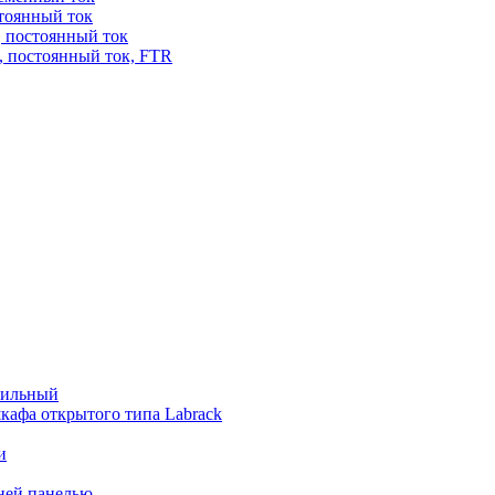
стоянный ток
, постоянный ток
, постоянный ток, FTR
бильный
кафа открытого типа Labrack
и
дней панелью