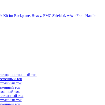
 Kit for Backplane, Heavy, EMC Shielded, w/wo Front Handle
лотов, постоянный ток
еременный ток
остоянный ток
ременный ток
стоянный ток
постоянный ток
остоянный ток
ременный ток