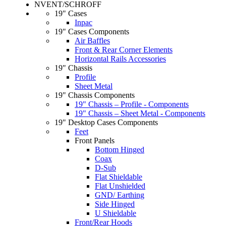
NVENT/SCHROFF
19" Cases
Inpac
19" Cases Components
Air Baffles
Front & Rear Corner Elements
Horizontal Rails Accessories
19" Chassis
Profile
Sheet Metal
19" Chassis Components
19" Chassis – Profile - Components
19" Chassis – Sheet Metal - Components
19" Desktop Cases Components
Feet
Front Panels
Bottom Hinged
Coax
D-Sub
Flat Shieldable
Flat Unshielded
GND/ Earthing
Side Hinged
U Shieldable
Front/Rear Hoods