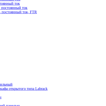
стоянный ток
, постоянный ток
, постоянный ток, FTR
бильный
кафа открытого типа Labrack
и
дней панелью