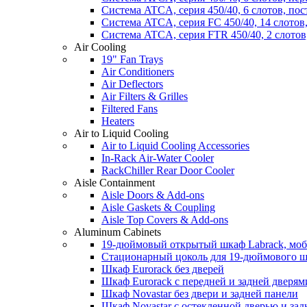
Система ATCA, серия 450/40, 6 слотов, по
Система ATCA, серия FC 450/40, 14 слотов
Система ATCA, серия FTR 450/40, 2 слотов
Air Cooling
19" Fan Trays
Air Conditioners
Air Deflectors
Air Filters & Grilles
Filtered Fans
Heaters
Air to Liquid Cooling
Air to Liquid Cooling Accessories
In-Rack Air-Water Cooler
RackChiller Rear Door Cooler
Aisle Containment
Aisle Doors & Add-ons
Aisle Gaskets & Coupling
Aisle Top Covers & Add-ons
Aluminum Cabinets
19-дюймовый открытый шкаф Labrack, мо
Стационарный цоколь для 19-дюймового ш
Шкаф Eurorack без дверей
Шкаф Eurorack с передней и задней дверям
Шкаф Novastar без двери и задней панели
Шкаф Novastar с остекленной дверью и за