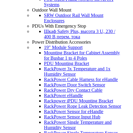
Systems
Outdoor Wall Mount
SRW Outdoor Rail Wall Mount
Enclosures
PDUs With Emergency Stop
Шкаф Safety Plus, высота 3 U, 230 /
400 В перем. тока
Power Distribution Accessories
19" Module Support
Mounting Bracket for Cabinet Assembly
for Busbar 1 to 4 Poles
PDU Mounting Bracket
RackPower 3x Temperature and 1x
Humidity Sensor
RackPower Cable Harness for eHandle
RackPower Door Switch Sensor
RackPower Dry Contact Cable
RackPower eHandle
Rackpower iPDU Mounting Bracket
RackPower Rope Leak Detection Sensor
RackPower Sensor for eHandle
RackPower Sensor Input Hub
RackPower Single Temperature and
Humidity Sensor
RackPower Single Temperature Sensor