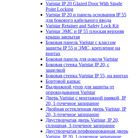
Varistar IP 20 Glazed Door With Single
Point Locking
Varistar IP 20 и панель основания IP 55
для бокового кабельного ввода
Varistar Retainer and Safety Lock Kit
Varistar ЭМС и IP 55 плоская верхняя
крыша закрытая
Боковая панель Varistar с классом
защиты IP 55 и ЭМС, крепление на
винтах
Боковая панель для цоколя Varistar
Боковая стенка Varistar IP 20, с
защелкой
Боковая стенка Varistar IP 55, на винтах
Бортовой каркас
Выдвижной упор для защиты от
опрокидывания Varistar
Дверь Varistar с монтажной рамкой, IP
20, 1-точечное запирание
Двойная остекленная дверь Varistar, IP
20, 3-точечное запирание
Двустворчатая дверь Varistar, IP 20,
сплошная, 3-точечное запирание
Двустворчатая перфорированная дверь
Varistar, IP 20, 1-точечное запирание