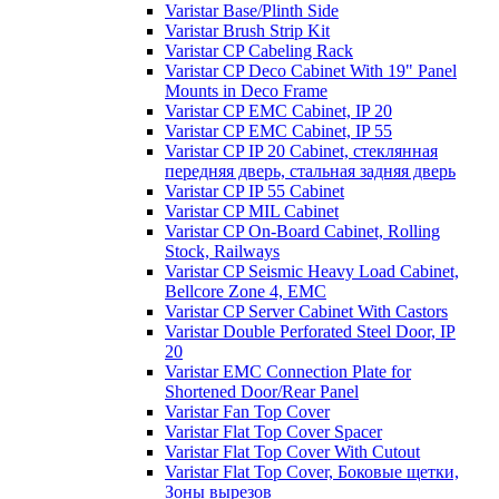
Varistar Base/Plinth Side
Varistar Brush Strip Kit
Varistar CP Cabeling Rack
Varistar CP Deco Cabinet With 19" Panel
Mounts in Deco Frame
Varistar CP EMC Cabinet, IP 20
Varistar CP EMC Cabinet, IP 55
Varistar CP IP 20 Cabinet, стеклянная
передняя дверь, стальная задняя дверь
Varistar CP IP 55 Cabinet
Varistar CP MIL Cabinet
Varistar CP On-Board Cabinet, Rolling
Stock, Railways
Varistar CP Seismic Heavy Load Cabinet,
Bellcore Zone 4, EMC
Varistar CP Server Cabinet With Castors
Varistar Double Perforated Steel Door, IP
20
Varistar EMC Connection Plate for
Shortened Door/Rear Panel
Varistar Fan Top Cover
Varistar Flat Top Cover Spacer
Varistar Flat Top Cover With Cutout
Varistar Flat Top Cover, Боковые щетки,
Зоны вырезов