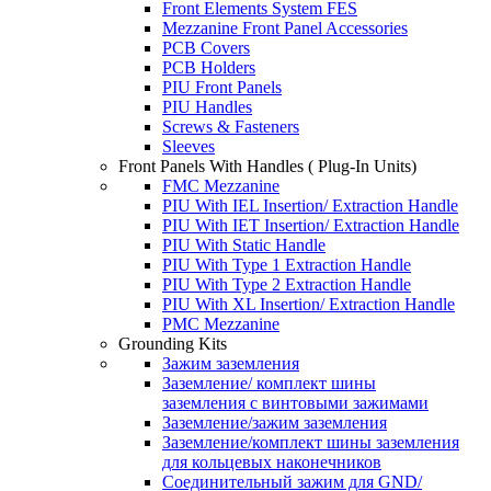
Front Elements System FES
Mezzanine Front Panel Accessories
PCB Covers
PCB Holders
PIU Front Panels
PIU Handles
Screws & Fasteners
Sleeves
Front Panels With Handles ( Plug-In Units)
FMC Mezzanine
PIU With IEL Insertion/ Extraction Handle
PIU With IET Insertion/ Extraction Handle
PIU With Static Handle
PIU With Type 1 Extraction Handle
PIU With Type 2 Extraction Handle
PIU With XL Insertion/ Extraction Handle
PMC Mezzanine
Grounding Kits
Зажим заземления
Заземление/ комплект шины
заземления с винтовыми зажимами
Заземление/зажим заземления
Заземление/комплект шины заземления
для кольцевых наконечников
Соединительный зажим для GND/