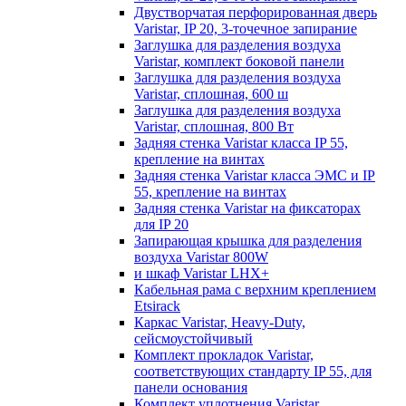
Двустворчатая перфорированная дверь
Varistar, IP 20, 3-точечное запирание
Заглушка для разделения воздуха
Varistar, комплект боковой панели
Заглушка для разделения воздуха
Varistar, сплошная, 600 ш
Заглушка для разделения воздуха
Varistar, сплошная, 800 Вт
Задняя стенка Varistar класса IP 55,
крепление на винтах
Задняя стенка Varistar класса ЭМС и IP
55, крепление на винтах
Задняя стенка Varistar на фиксаторах
для IP 20
Запирающая крышка для разделения
воздуха Varistar 800W
и шкаф Varistar LHX+
Кабельная рама с верхним креплением
Etsirack
Каркас Varistar, Heavy-Duty,
сейсмоустойчивый
Комплект прокладок Varistar,
соответствующих стандарту IP 55, для
панели основания
Комплект уплотнения Varistar