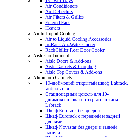
19" Fan Trays
Air Conditioners
Air Deflectors
Air Filters & Grilles
Filtered Fans
Heaters
Air to Liquid Cooling
Air to Liquid Cooling Accessories
In-Rack Air-Water Cooler
RackChiller Rear Door Cooler
Aisle Containment
Aisle Doors & Add-ons
Aisle Gaskets & Coupling
Aisle Top Covers & Add-ons
Aluminum Cabinets
19-дюймовый открытый шкаф Labrack,
мобильный
Стационарный цоколь для 19-
дюймового шкафа открытого типа
Labrack
Шкаф Eurorack без дверей
Шкаф Eurorack с передней и задней
дверями
Шкаф Novastar без двери и задней
панели