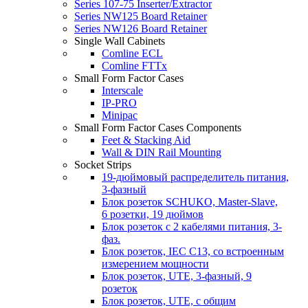
Series 107-75 Inserter/Extractor
Series NW125 Board Retainer
Series NW126 Board Retainer
Single Wall Cabinets
Comline ECL
Comline FTTx
Small Form Factor Cases
Interscale
IP-PRO
Minipac
Small Form Factor Cases Components
Feet & Stacking Aid
Wall & DIN Rail Mounting
Socket Strips
19-дюймовый распределитель питания,
3-фазный
Блок розеток SCHUKO, Master-Slave,
6 розетки, 19 дюймов
Блок розеток с 2 кабелями питания, 3-
фаз.
Блок розеток, IEC C13, со встроенным
измерением мощности
Блок розеток, UTE, 3-фазный, 9
розеток
Блок розеток, UTE, с общим