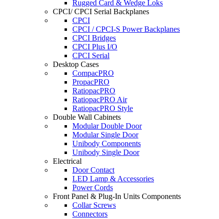
Rugged Card & Wedge Loks
CPCI/ CPCI Serial Backplanes
CPCI
CPCI / CPCI-S Power Backplanes
CPCI Bridges
CPCI Plus I/O
CPCI Serial
Desktop Cases
CompacPRO
PropacPRO
RatiopacPRO
RatiopacPRO Air
RatiopacPRO Style
Double Wall Cabinets
Modular Double Door
Modular Single Door
Unibody Components
Unibody Single Door
Electrical
Door Contact
LED Lamp & Accessories
Power Cords
Front Panel & Plug-In Units Components
Collar Screws
Connectors