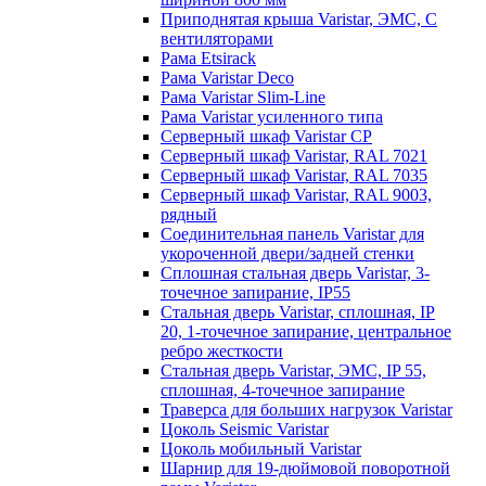
Приподнятая крыша Varistar, ЭМС, С
вентиляторами
Рама Etsirack
Рама Varistar Deco
Рама Varistar Slim-Line
Рама Varistar усиленного типа
Серверный шкаф Varistar CP
Серверный шкаф Varistar, RAL 7021
Серверный шкаф Varistar, RAL 7035
Серверный шкаф Varistar, RAL 9003,
рядный
Соединительная панель Varistar для
укороченной двери/задней стенки
Сплошная стальная дверь Varistar, 3-
точечное запирание, IP55
Стальная дверь Varistar, сплошная, IP
20, 1-точечное запирание, центральное
ребро жесткости
Стальная дверь Varistar, ЭМС, IP 55,
сплошная, 4-точечное запирание
Траверса для больших нагрузок Varistar
Цоколь Seismic Varistar
Цоколь мобильный Varistar
Шарнир для 19-дюймовой поворотной