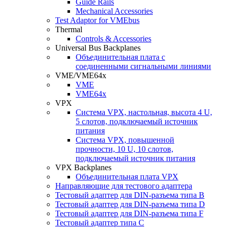
Guide Rails
Mechanical Accessories
Test Adaptor for VMEbus
Thermal
Controls & Accessories
Universal Bus Backplanes
Объединительная плата с
соединенными сигнальными линиями
VME/VME64x
VME
VME64x
VPX
Система VPX, настольная, высота 4 U,
5 слотов, подключаемый источник
питания
Система VPX, повышенной
прочности, 10 U, 10 слотов,
подключаемый источник питания
VPX Backplanes
Объединительная плата VPX
Направляющие для тестового адаптера
Тестовый адаптер для DIN-разъема типа B
Тестовый адаптер для DIN-разъема типа D
Тестовый адаптер для DIN-разъема типа F
Тестовый адаптер типа C