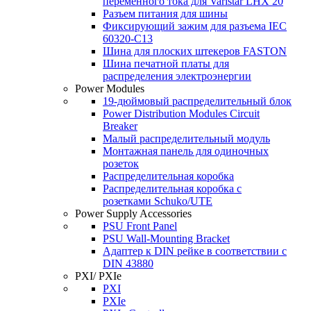
переменного тока для Varistar LHX 20
Разъем питания для шины
Фиксирующий зажим для разъема IEC
60320‐C13
Шина для плоских штекеров FASTON
Шина печатной платы для
распределения электроэнергии
Power Modules
19-дюймовый распределительный блок
Power Distribution Modules Circuit
Breaker
Малый распределительный модуль
Монтажная панель для одиночных
розеток
Распределительная коробка
Распределительная коробка с
розетками Schuko/UTE
Power Supply Accessories
PSU Front Panel
PSU Wall-Mounting Bracket
Адаптер к DIN рейке в соответствии с
DIN 43880
PXI/ PXIe
PXI
PXIe