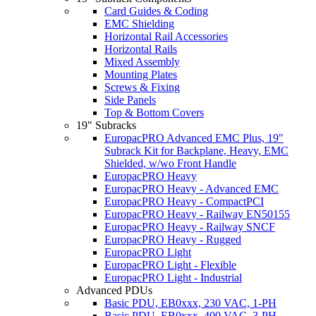
Card Guides & Coding
EMC Shielding
Horizontal Rail Accessories
Horizontal Rails
Mixed Assembly
Mounting Plates
Screws & Fixing
Side Panels
Top & Bottom Covers
19" Subracks
EuropacPRO Advanced EMC Plus, 19"
Subrack Kit for Backplane, Heavy, EMC
Shielded, w/wo Front Handle
EuropacPRO Heavy
EuropacPRO Heavy - Advanced EMC
EuropacPRO Heavy - CompactPCI
EuropacPRO Heavy - Railway EN50155
EuropacPRO Heavy - Railway SNCF
EuropacPRO Heavy - Rugged
EuropacPRO Light
EuropacPRO Light - Flexible
EuropacPRO Light - Industrial
Advanced PDUs
Basic PDU, EB0xxx, 230 VAC, 1-PH
Basic PDU, EB0xxx, 400 VAC, 3-PH