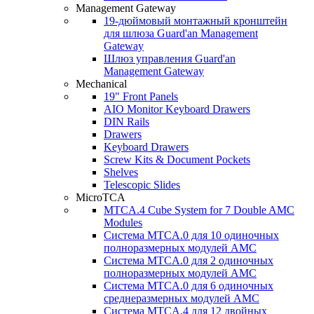
Management Gateway
19-дюймовый монтажный кронштейн
для шлюза Guard'an Management
Gateway
Шлюз управления Guard'an
Management Gateway
Mechanical
19" Front Panels
AIO Monitor Keyboard Drawers
DIN Rails
Drawers
Keyboard Drawers
Screw Kits & Document Pockets
Shelves
Telescopic Slides
MicroTCA
MTCA.4 Cube System for 7 Double AMC
Modules
Система MTCA.0 для 10 одиночных
полноразмерных модулей AMC
Система MTCA.0 для 2 одиночных
полноразмерных модулей AMC
Система MTCA.0 для 6 одиночных
среднеразмерных модулей AMC
Система MTCA.4 для 12 двойных