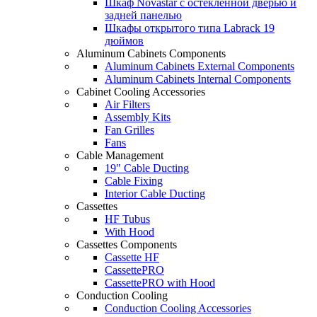
Шкаф Novastar с остекленной дверью и
задней панелью
Шкафы открытого типа Labrack 19
дюймов
Aluminum Cabinets Components
Aluminum Cabinets External Components
Aluminum Cabinets Internal Components
Cabinet Cooling Accessories
Air Filters
Assembly Kits
Fan Grilles
Fans
Cable Management
19" Cable Ducting
Cable Fixing
Interior Cable Ducting
Cassettes
HF Tubus
With Hood
Cassettes Components
Cassette HF
CassettePRO
CassettePRO with Hood
Conduction Cooling
Conduction Cooling Accessories